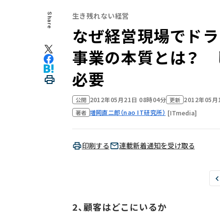
生き残れない経営
Share
なぜ経営現場でドラ
事業の本質とは？ 
必要
2012年05月21日 08時04分
2012年05月
公開
更新
増岡直二郎（nao IT研究所）
[ITmedia]
著者
印刷する
連載新着通知を受け取る
2、顧客はどこにいるか