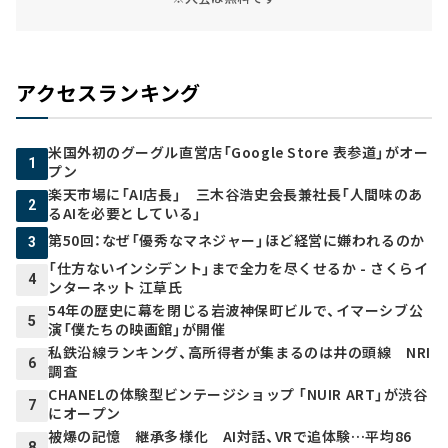
アクセスランキング
米国外初のグーグル直営店「Google Store 表参道」がオー
1
プン
楽天市場に「AI店長」 三木谷浩史会長兼社長「人間味のあ
2
るAIを必要としている」
第50回：なぜ「優秀なマネジャー」ほど経営に嫌われるのか
3
「仕方ないインシデント」まで全力を尽くせるか - さくらイ
4
ンターネット 江草氏
54年の歴史に幕を閉じる岩波神保町ビルで、イマーシブ公
5
演「僕たちの映画館」が開催
私鉄沿線ランキング、高所得者が集まるのは井の頭線 NRI
6
調査
CHANELの体験型ビンテージショップ 「NUIR ART」が渋谷
7
にオープン
被爆の記憶 継承多様化 AI対話、VRで追体験…平均86
8