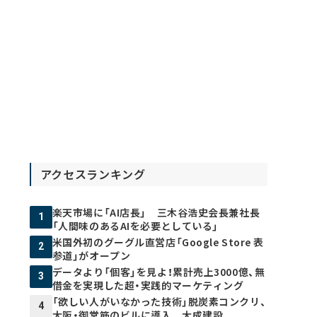
アクセスランキング
楽天市場に「AI店長」 三木谷浩史会長兼社長
1
「人間味のあるAIを必要としている」
米国外初のグーグル直営店「Google Store 表
2
参道」がオープン
データより「個客」を見よ！累計売上3000億、無
3
借金を実現した超・実践的マーケティング
「欲しい人がいなかった技術」脱炭素コンクリ、
4
大阪・御堂筋のビルに導入 大成建設