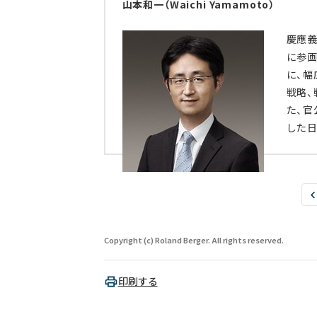
山本和一（Waichi Yamamoto）
慶應義
に参画
に、幅
戦略、
た、官
した
Copyright (c) Roland Berger. All rights reserved.
印刷する