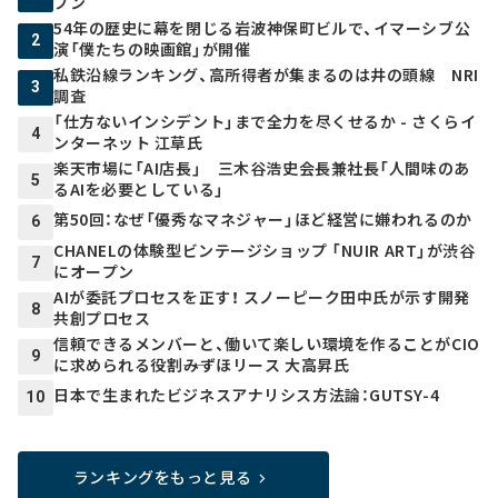
プン
54年の歴史に幕を閉じる岩波神保町ビルで、イマーシブ公
2
演「僕たちの映画館」が開催
私鉄沿線ランキング、高所得者が集まるのは井の頭線 NRI
3
調査
「仕方ないインシデント」まで全力を尽くせるか - さくらイ
4
ンターネット 江草氏
楽天市場に「AI店長」 三木谷浩史会長兼社長「人間味のあ
5
るAIを必要としている」
第50回：なぜ「優秀なマネジャー」ほど経営に嫌われるのか
6
CHANELの体験型ビンテージショップ 「NUIR ART」が渋谷
7
にオープン
AIが委託プロセスを正す！ スノーピーク田中氏が示す開発
8
共創プロセス
信頼できるメンバーと、働いて楽しい環境を作ることがCIO
9
に求められる役割――みずほリース 大高昇氏
日本で生まれたビジネスアナリシス方法論：GUTSY-4
10
ランキングをもっと見る