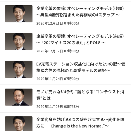
企業変革の要諦：オペレーティングモデル（後編）
～典型4症例を踏まえた再構成の4ステップ ～
2020年12月21日 07時00分
企業変革の要諦：オペレーティングモデル（前編）
～ 「20：マイナス20の法則」とPOLG ～
2020年12月07日 07時00分
EV充電ステーション収益化に向けた2つの鍵～価
格弾力性の見極めと事業モデルの選択～
2020年11月24日 07時00分
モノが売れない時代に鍵となる“コンテクスト消
費”とは
2020年11月09日 08時38分
企業変身を妨げる6つの壁を超克する～変化を味
方に “Change is the New Normal”～