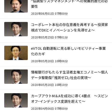
“協調型リスクマネジメント”への発展的進化の必
要性
2020年06月01日 07時00分
コーポレート本社の存在意義を再考する～投資家
視点でDXとイノベーションを先導せよ～
2020年05月25日 07時01分
eVTOL 自動運転に見る新しいモビリティー事業
化のカギ
2020年05月20日 10時06分
情報銀行がもたらす生活者主権エコノミー～個人
データ駆動型「推測ゼロ」社会の実現～
2020年05月20日 10時10分
カーブアウトM＆Aを成功に導く4要点 ～スピン
オフ・インデックス変調を超えて～
2020年04月06日 07時00分