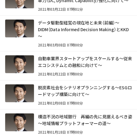
革力（DC, Dynamic Capability）強化に向けて～
2021年03月22日 07時01分
データ駆動型経営の現在地と未来（前編）～
DIDM（Data Informed Decision Making）とKKD
～
2021年03月08日 07時00分
自動車業界スタートアップをスケールする～従来
エコシステムとの融和に向けて～
2021年02月22日 07時00分
脱炭素社会をシナリオプランニングする～ESGロ
ードマップ構築に向けて～
2021年02月08日 07時00分
構造不況の地域銀行 再編の先に見据えるべき姿
～地域情報プラットフォーマーの道～
2021年01月18日 07時00分