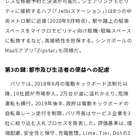
レスな移動予約と決済が可能だ。シェアリングモビリ
ティに接続するハブ（「Jelbiステーション」）は8つの中
央メトロ駅に近接（2020年9月時点）。駅や路上の駐車
スペースをマイクロモビリティ向け駐機・駐輪スペース
に転換するなど、高接続性を担保する。シンガポールの
MaaSアプリ「Zipstar」も同様だ。
第3の鍵：都市及び生活者の便益への配慮
パリでは、2018年6月の電動キックボード法制化以
降、10社超が市場参入。2万台が道に溢れかえり、危険
運転も横行。2019年後半、政府は電動キックボードの
自転車レーン走行を制限、パリ市長はサービス企業を3
社に絞り込む入札プロセスを発表した。評価基準は、環
境配慮、安全性と保守、充電管理。Lime、Tier、Dotの3