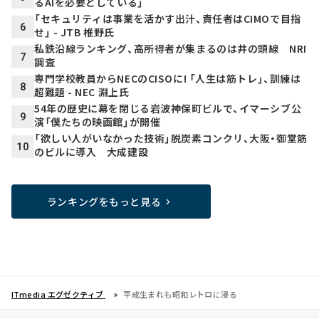
るAIを必要としている」
「セキュリティは事業を活かす出汁、責任者はCIMOで目指
6
せ」 - JTB 椎野氏
私鉄沿線ランキング、高所得者が集まるのは井の頭線 NRI
7
調査
専門学校教員からNECのCISOに! 「人生は筋トレ」、訓練は
8
超難題 - NEC 淵上氏
54年の歴史に幕を閉じる岩波神保町ビルで、イマーシブ公
9
演「僕たちの映画館」が開催
「欲しい人がいなかった技術」脱炭素コンクリ、大阪・御堂筋
10
のビルに導入 大成建設
ランキングをもっと見る
ITmedia エグゼクティブ
平成生まれも昭和レトロに浸る