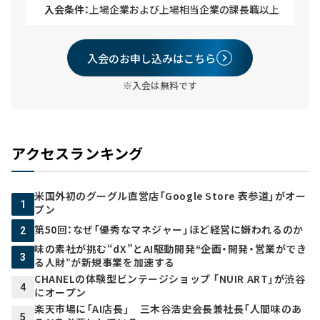
入会条件：
上場企業および上場相当企業の課長職以上
入会のお申し込みはこちら
※入会は無料です
アクセスランキング
米国外初のグーグル直営店「Google Store 表参道」がオー
1
プン
第50回：なぜ「優秀なマネジャー」ほど経営に嫌われるのか
2
味の素社が挑む“dX”とAI駆動開発――“企画・開発・営業ができ
3
る人財”が新規事業を加速する
CHANELの体験型ビンテージショップ 「NUIR ART」が渋谷
4
にオープン
楽天市場に「AI店長」 三木谷浩史会長兼社長「人間味のあ
5