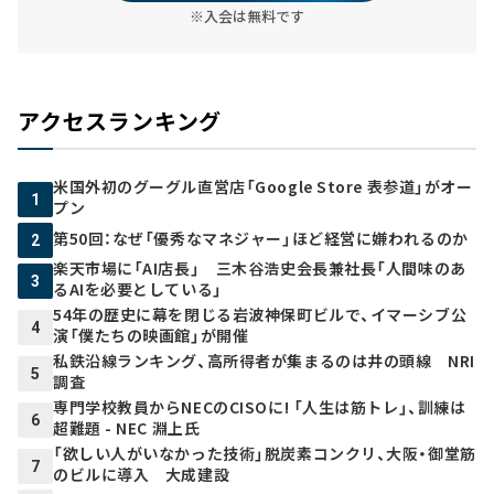
※入会は無料です
アクセスランキング
米国外初のグーグル直営店「Google Store 表参道」がオー
1
プン
第50回：なぜ「優秀なマネジャー」ほど経営に嫌われるのか
2
楽天市場に「AI店長」 三木谷浩史会長兼社長「人間味のあ
3
るAIを必要としている」
54年の歴史に幕を閉じる岩波神保町ビルで、イマーシブ公
4
演「僕たちの映画館」が開催
私鉄沿線ランキング、高所得者が集まるのは井の頭線 NRI
5
調査
専門学校教員からNECのCISOに! 「人生は筋トレ」、訓練は
6
超難題 - NEC 淵上氏
「欲しい人がいなかった技術」脱炭素コンクリ、大阪・御堂筋
7
のビルに導入 大成建設