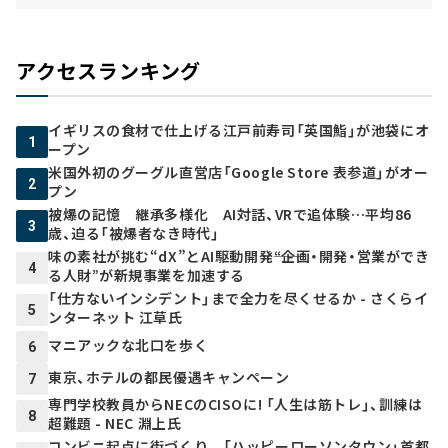
アクセスランキング
イギリスの食材で仕上げる江戸前寿司「英国鮨」が池袋にオ
1
ープン
米国外初のグーグル直営店「Google Store 表参道」がオー
2
プン
被爆の記憶 継承多様化 AI対話、VRで追体験…平均86
3
歳、迫る「被爆者なき時代」
味の素社が挑む“dX”とAI駆動開発――“企画・開発・営業ができ
4
る人財”が新規事業を加速する
「仕方ないインシデント」まで全力を尽くせるか - さくらイ
5
ンターネット 江草氏
マニアックな北口を歩く
6
東京、ホテルの都民優遇キャンペーン
7
専門学校教員からNECのCISOに! 「人生は筋トレ」、訓練は
8
超難題 - NEC 淵上氏
コンビニ起点に街づくり 「ハッピーローソンタウン」首都