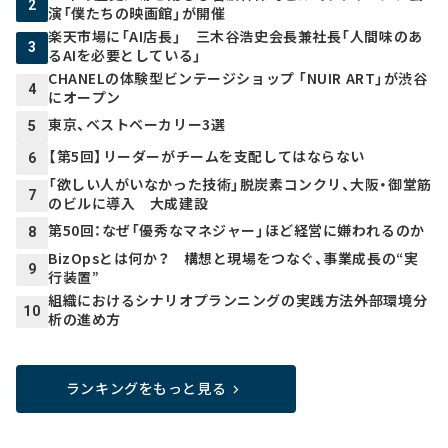
2
演「僕たちの映画館」が開催
楽天市場に「AI店長」 三木谷浩史会長兼社長「人間味のあ
3
るAIを必要としている」
CHANELの体験型ビンテージショップ 「NUIR ART」が渋谷
4
にオープン
東京、ベストベーカリー3選
5
【第5回】リーダーがチームを支配してはならない
6
「欲しい人がいなかった技術」脱炭素コンクリ、大阪・御堂筋
7
のビルに導入 大成建設
第50回：なぜ「優秀なマネジャー」ほど経営に嫌われるのか
8
BizOpsとは何か？ 構想と現場をつなぐ、事業成長の“実
9
行装置”
組織におけるシナリオプランニングの実践方法――外部環境分
10
析の進め方
ランキングをもっと見る