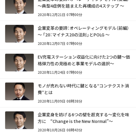
～典型4症例を踏まえた再構成の4ステップ ～
2020年12月21日 07時00分
企業変革の要諦：オペレーティングモデル（前編）
～ 「20：マイナス20の法則」とPOLG ～
2020年12月07日 07時00分
EV充電ステーション収益化に向けた2つの鍵～価
格弾力性の見極めと事業モデルの選択～
2020年11月24日 07時00分
モノが売れない時代に鍵となる“コンテクスト消
費”とは
2020年11月09日 08時38分
企業変身を妨げる6つの壁を超克する～変化を味
方に “Change is the New Normal”～
2020年10月26日 08時43分