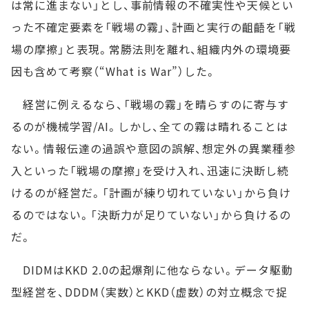
は常に進まない」とし、事前情報の不確実性や天候とい
った不確定要素を「戦場の霧」、計画と実行の齟齬を「戦
場の摩擦」と表現。常勝法則を離れ、組織内外の環境要
因も含めて考察（“What is War”）した。
経営に例えるなら、「戦場の霧」を晴らすのに寄与す
るのが機械学習/AI。しかし、全ての霧は晴れることは
ない。情報伝達の過誤や意図の誤解、想定外の異業種参
入といった「戦場の摩擦」を受け入れ、迅速に決断し続
けるのが経営だ。「計画が練り切れていない」から負け
るのではない。「決断力が足りていない」から負けるの
だ。
DIDMはKKD 2.0の起爆剤に他ならない。データ駆動
型経営を、DDDM（実数）とKKD（虚数）の対立概念で捉