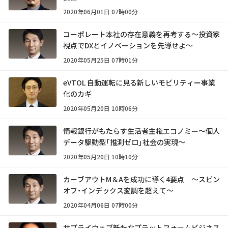
2020年06月01日 07時00分
コーポレート本社の存在意義を再考する～投資家
視点でDXとイノベーションを先導せよ～
2020年05月25日 07時01分
eVTOL 自動運転に見る新しいモビリティー事業
化のカギ
2020年05月20日 10時06分
情報銀行がもたらす生活者主権エコノミー～個人
データ駆動型「推測ゼロ」社会の実現～
2020年05月20日 10時10分
カーブアウトM＆Aを成功に導く4要点 ～スピン
オフ・インデックス変調を超えて～
2020年04月06日 07時00分
サプライウェブ――新たなプラットフォームビジネス