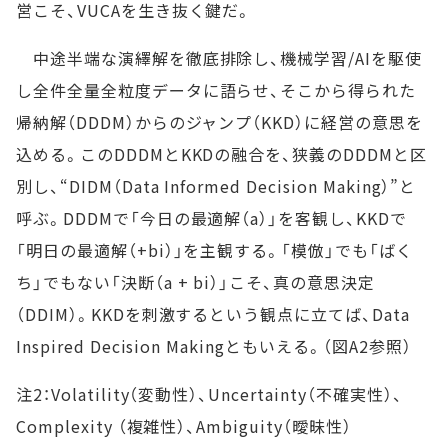
営こそ、VUCAを生き抜く鍵だ。
中途半端な演繹解を徹底排除し、機械学習/AIを駆使
し全件全量全粒度データに語らせ、そこから得られた
帰納解（DDDM）からのジャンプ（KKD）に経営の意思を
込める。このDDDMとKKDの融合を、狭義のDDDMと区
別し、“DIDM（Data Informed Decision Making）”と
呼ぶ。DDDMで「今日の最適解（a）」を客観し、KKDで
「明日の最適解（+bi）」を主観する。「模倣」でも「ばく
ち」でもない「決断（a + bi）」こそ、真の意思決定
（DDIM）。KKDを刺激するという観点に立てば、Data
Inspired Decision Makingともいえる。（図A2参照）
注2：Volatility（変動性）、Uncertainty（不確実性）、
Complexity （複雑性）、Ambiguity（曖昧性）