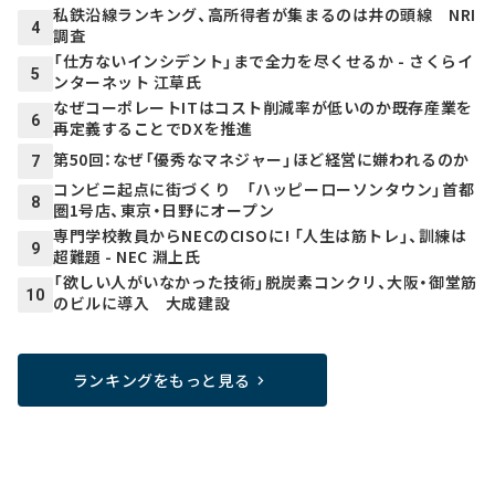
私鉄沿線ランキング、高所得者が集まるのは井の頭線 NRI
4
調査
「仕方ないインシデント」まで全力を尽くせるか - さくらイ
5
ンターネット 江草氏
なぜコーポレートITはコスト削減率が低いのか――既存産業を
6
再定義することでDXを推進
第50回：なぜ「優秀なマネジャー」ほど経営に嫌われるのか
7
コンビニ起点に街づくり 「ハッピーローソンタウン」首都
8
圏1号店、東京・日野にオープン
専門学校教員からNECのCISOに! 「人生は筋トレ」、訓練は
9
超難題 - NEC 淵上氏
「欲しい人がいなかった技術」脱炭素コンクリ、大阪・御堂筋
10
のビルに導入 大成建設
ランキングをもっと見る