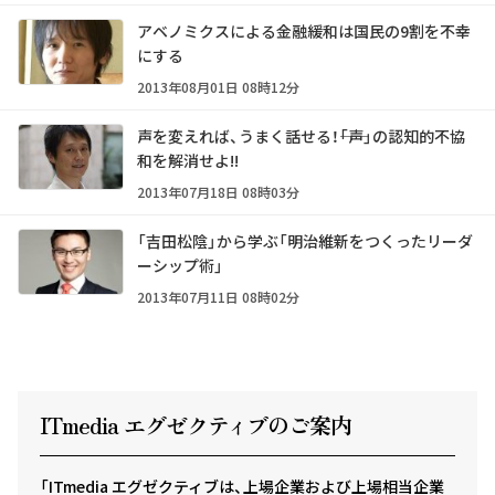
アベノミクスによる金融緩和は国民の9割を不幸
にする
2013年08月01日 08時12分
声を変えれば、うまく話せる！――「声」の認知的不協
和を解消せよ!!
2013年07月18日 08時03分
「吉田松陰」から学ぶ「明治維新をつくったリーダ
ーシップ術」
2013年07月11日 08時02分
ITmedia エグゼクテ
ィ
ブのご案内
「ITmedia エグゼクティブは、上場企業および上場相当企業