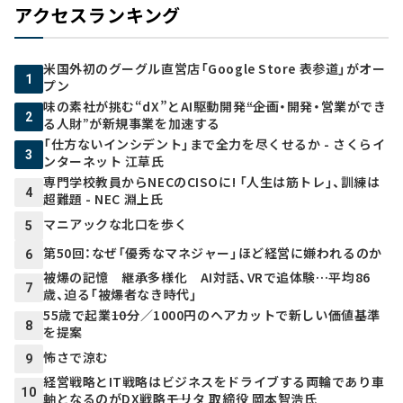
アクセスランキング
米国外初のグーグル直営店「Google Store 表参道」がオー
1
プン
味の素社が挑む“dX”とAI駆動開発――“企画・開発・営業ができ
2
る人財”が新規事業を加速する
「仕方ないインシデント」まで全力を尽くせるか - さくらイ
3
ンターネット 江草氏
専門学校教員からNECのCISOに! 「人生は筋トレ」、訓練は
4
超難題 - NEC 淵上氏
マニアックな北口を歩く
5
第50回：なぜ「優秀なマネジャー」ほど経営に嫌われるのか
6
被爆の記憶 継承多様化 AI対話、VRで追体験…平均86
7
歳、迫る「被爆者なき時代」
55歳で起業――10分／1000円のヘアカットで新しい価値基準
8
を提案
怖さで涼む
9
経営戦略とIT戦略はビジネスをドライブする両輪であり車
10
軸となるのがDX戦略――モリタ 取締役 岡本智浩氏