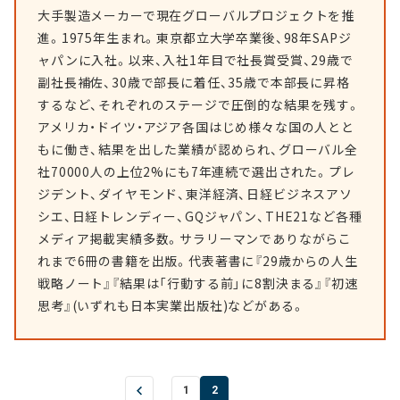
大手製造メーカーで現在グローバルプロジェクトを推
進。1975年生まれ。東京都立大学卒業後、98年SAPジ
ャパンに入社。以来、入社1年目で社長賞受賞、29歳で
副社長補佐、30歳で部長に着任、35歳で本部長に昇格
するなど、それぞれのステージで圧倒的な結果を残す。
アメリカ・ドイツ・アジア各国はじめ様々な国の人とと
もに働き、結果を出した業績が認められ、グローバル全
社70000人の上位2%にも7年連続で選出された。プレ
ジデント、ダイヤモンド、東洋経済、日経ビジネスアソ
シエ、日経トレンディー、GQジャパン、THE21など各種
メディア掲載実績多数。サラリーマンでありながらこ
れまで6冊の書籍を出版。代表著書に『29歳からの人生
戦略ノート』『結果は「行動する前」に8割決まる』『初速
思考』(いずれも日本実業出版社)などがある。
1
2