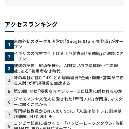
アクセスランキング
米国外初のグーグル直営店「Google Store 表参道」がオー
1
プン
イギリスの食材で仕上げる江戸前寿司「英国鮨」が池袋にオ
2
ープン
被爆の記憶 継承多様化 AI対話、VRで追体験…平均86
3
歳、迫る「被爆者なき時代」
味の素社が挑む“dX”とAI駆動開発――“企画・開発・営業ができ
4
る人財”が新規事業を加速する
第50回：なぜ「優秀なマネジャー」ほど経営に嫌われるのか
5
ジャズマンや文化人に愛された「新宿DUG」が閉店、マスタ
6
ーに聞くこれから
専門学校教員からNECのCISOに! 「人生は筋トレ」、訓練は
7
超難題 - NEC 淵上氏
コンビニ起点に街づくり 「ハッピーローソンタウン」首都
8
圏1号店、東京・日野にオープン