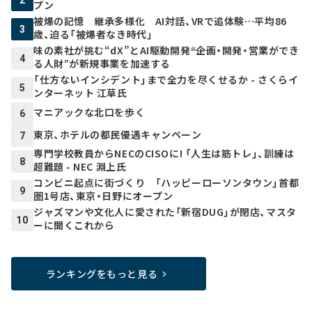
プン
被爆の記憶 継承多様化 AI対話、VRで追体験…平均86
3
歳、迫る「被爆者なき時代」
味の素社が挑む“dX”とAI駆動開発――“企画・開発・営業ができ
4
る人財”が新規事業を加速する
「仕方ないインシデント」まで全力を尽くせるか - さくらイ
5
ンターネット 江草氏
マニアックな北口を歩く
6
東京、ホテルの都民優遇キャンペーン
7
専門学校教員からNECのCISOに! 「人生は筋トレ」、訓練は
8
超難題 - NEC 淵上氏
コンビニ起点に街づくり 「ハッピーローソンタウン」首都
9
圏1号店、東京・日野にオープン
ジャズマンや文化人に愛された「新宿DUG」が閉店、マスタ
10
ーに聞くこれから
ランキングをもっと見る