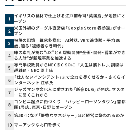
イギリスの食材で仕上げる江戸前寿司「英国鮨」が池袋にオ
1
ープン
米国外初のグーグル直営店「Google Store 表参道」がオー
2
プン
被爆の記憶 継承多様化 AI対話、VRで追体験…平均86
3
歳、迫る「被爆者なき時代」
味の素社が挑む“dX”とAI駆動開発――“企画・開発・営業ができ
4
る人財”が新規事業を加速する
専門学校教員からNECのCISOに! 「人生は筋トレ」、訓練は
5
超難題 - NEC 淵上氏
「仕方ないインシデント」まで全力を尽くせるか - さくらイ
6
ンターネット 江草氏
ジャズマンや文化人に愛された「新宿DUG」が閉店、マスタ
7
ーに聞くこれから
コンビニ起点に街づくり 「ハッピーローソンタウン」首都
8
圏1号店、東京・日野にオープン
第50回：なぜ「優秀なマネジャー」ほど経営に嫌われるのか
9
マニアックな北口を歩く
10