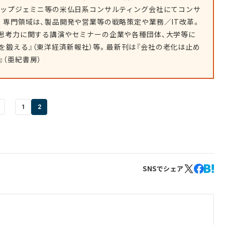
ャップジェミニ等の米仏日系コンサルティング会社にてコンサ
。専門領域は、製品開発や営業等の戦略策定や業務／IT改革。
思考力に関する講演やセミナーの企業や各種団体、大学等に
を鍛える』（東洋経済新報社）等。最新刊は『会社の老化は止め
（亜紀書房）
1
2
SNSでシェア