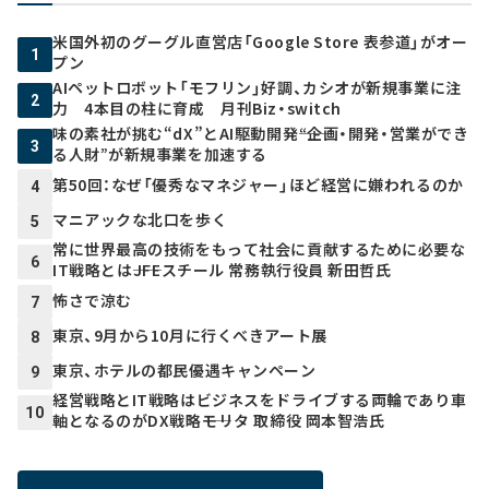
米国外初のグーグル直営店「Google Store 表参道」がオー
1
プン
AIペットロボット「モフリン」好調、カシオが新規事業に注
2
力 4本目の柱に育成 月刊Biz・switch
味の素社が挑む“dX”とAI駆動開発――“企画・開発・営業ができ
3
る人財”が新規事業を加速する
第50回：なぜ「優秀なマネジャー」ほど経営に嫌われるのか
4
マニアックな北口を歩く
5
常に世界最高の技術をもって社会に貢献するために必要な
6
IT戦略とは――JFEスチール 常務執行役員 新田哲氏
怖さで涼む
7
東京、9月から10月に行くべきアート展
8
東京、ホテルの都民優遇キャンペーン
9
経営戦略とIT戦略はビジネスをドライブする両輪であり車
10
軸となるのがDX戦略――モリタ 取締役 岡本智浩氏