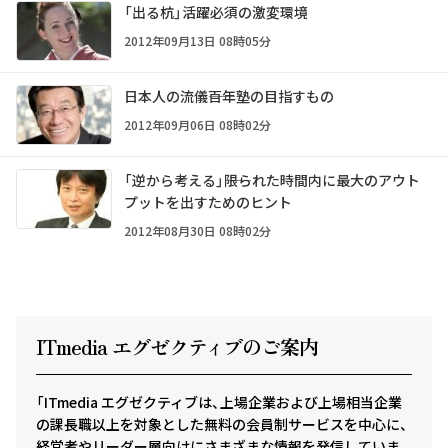
「出る杭」活躍必須の激変環境
2012年09月13日 08時05分
日本人の流儀――百年塾の目指すもの
2012年09月06日 08時02分
「逆から考える」――限られた時間内に最大のアウト
プットを出すためのヒント
2012年08月30日 08時02分
ITmedia エグゼクテ
ィ
ブのご案内
「ITmedia エグゼクティブは、上場企業および上場相当企業
の課長職以上を対象とした無料の会員制サービスを中心に、
経営者やリーダー層向けにさまざまな情報を発信していま