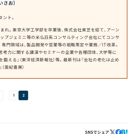
いさお）
タント。
県生まれ。東京大学工学部を卒業後、株式会社東芝を経て、アーン
ャップジェミニ等の米仏日系コンサルティング会社にてコンサ
。専門領域は、製品開発や営業等の戦略策定や業務／IT改革。
思考力に関する講演やセミナーの企業や各種団体、大学等に
を鍛える』（東洋経済新報社）等。最新刊は『会社の老化は止め
（亜紀書房）
1
2
SNSでシェア